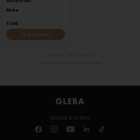
Alho e Ervas"
Muka
6.25€
Adicionar
Está a ver
1
de
1
produtos
×
6.25€
SEGUE A GLEBA