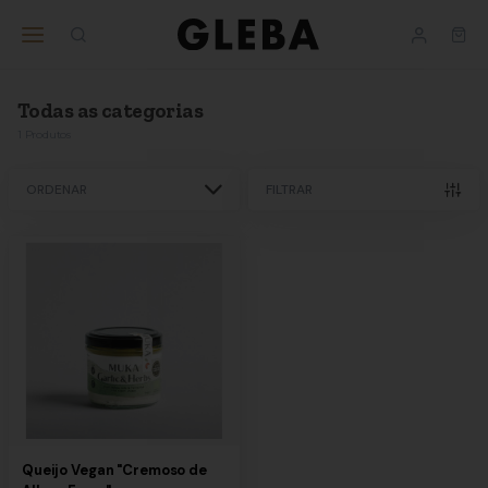
Ajuda
BUSINESS
nos
Todas as categorias
1
Produtos
ORDENAR
FILTRAR
Queijo Vegan "Cremoso de