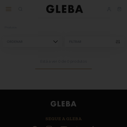
Ajuda
BUSINESS
nos
Produtos
ORDENAR
FILTRAR
Está a ver
0
de
0
produtos
SEGUE A GLEBA