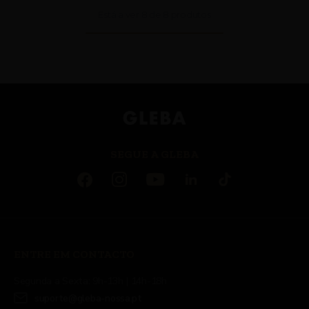
Está a ver
8
de
8
produtos
×
×
4.69€
4.69€
SEGUE A GLEBA
ENTRE EM CONTACTO
Segunda a Sexta: 9h-13h | 14h-18h
suporte@gleba-nossa.pt