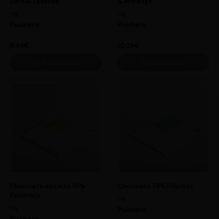
Lima & Lavanda
& Morango
70g
70g
Puchero
Puchero
9.95€
10.25€
Adicionar
Adicionar
×
×
9.95€
10.25€
Chocolate de Leite 55%
Chocolate 75% Filipinas
Colômbia
70g
70g
Puchero
Puchero