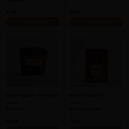
8.95€
8.95€
Adicionar
Adicionar
×
×
8.95€
8.95€
Cacau Magro em Pó Natural
Nibs de Cacau Cru
unidade
unidade
Puchero
Alma do Cacau
10.95€
7.90€