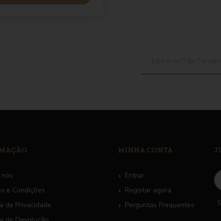
Está a ver
7
de
7
produ
RMAÇÃO
MINHA CONTA
J
 nós
Entrar
s e Condições
Registar agora
S
ca de Privacidade
Perguntas Frequentes
ca de Devolução