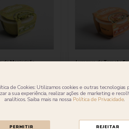
 de Manjericão
Lummus de Tomate Se
200g
Tarwi
ítica de Cookies: Utilizamos cookies e outras tecnologias 
zar a sua experiência, realizar ações de marketing e reco
3.45€
analíticos. Saiba mais na nossa
Política de Privacidade
.
Adicionar
Adicionar
PERMITIR
REJEITAR