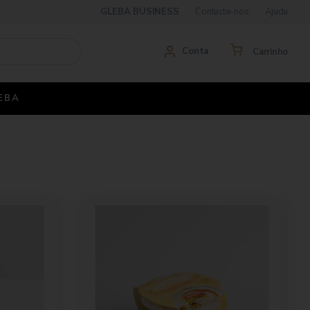
GLEBA BUSINESS
Contacte-nos
Ajuda
Conta
Carrinho
EBA