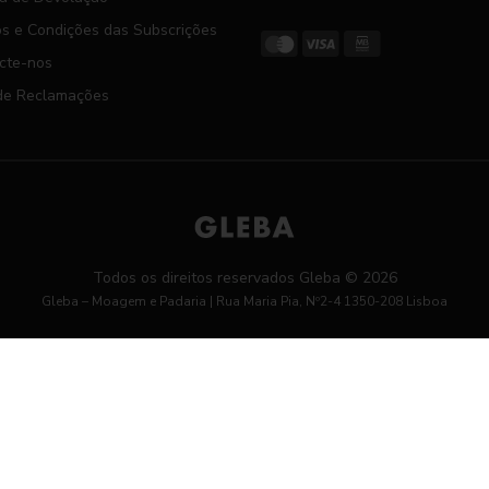
s e Condições das Subscrições
cte-nos
 de Reclamações
Todos os direitos reservados
Gleba
© 2026
Gleba – Moagem e Padaria | Rua Maria Pia, Nº2-4 1350-208 Lisboa