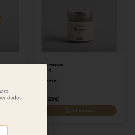
co
Hummus
190g
Mezze
para
lher dados
5.25€
Adicionar