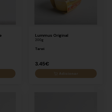
e
Lummus Original
200g
Tarwi
3.45€
Adicionar
×
3.45€