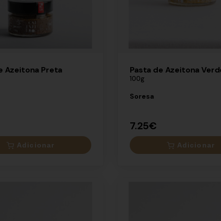
e Azeitona Preta
Pasta de Azeitona Verd
100g
Soresa
7.25€
Adicionar
Adicionar
×
7.25€