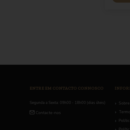
×
6.25€
ENTRE EM CONTACTO CONNOSCO
INFO
Segunda a Sexta:
09h00 - 18h00 (dias úteis)
Sobre
Termo
Contacte-nos
Políti
Políti