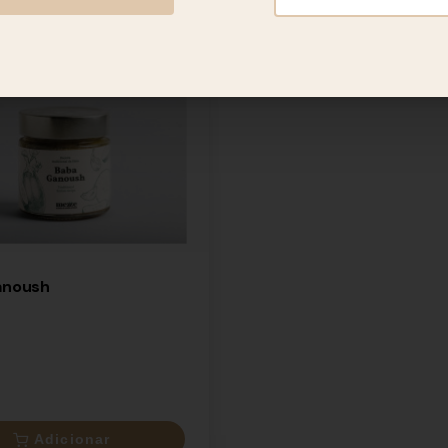
×
3.45€
anoush
Adicionar