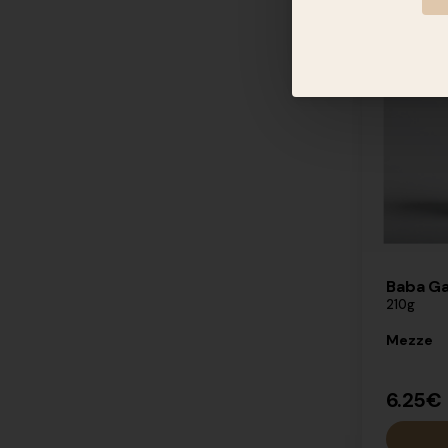
×
3.45€
Baba G
210g
Mezze
6.25€