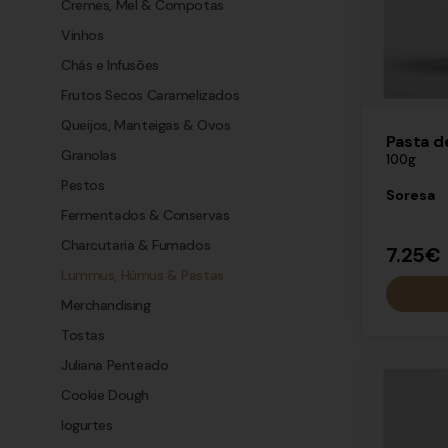
Cremes, Mel & Compotas
Vinhos
Chás e Infusões
Frutos Secos Caramelizados
Queijos, Manteigas & Ovos
Pasta d
Granolas
100g
Pestos
Soresa
Fermentados & Conservas
Charcutaria & Fumados
7.25€
Lummus, Húmus & Pastas
Merchandising
Tostas
Juliana Penteado
×
Cookie Dough
7.25€
Iogurtes