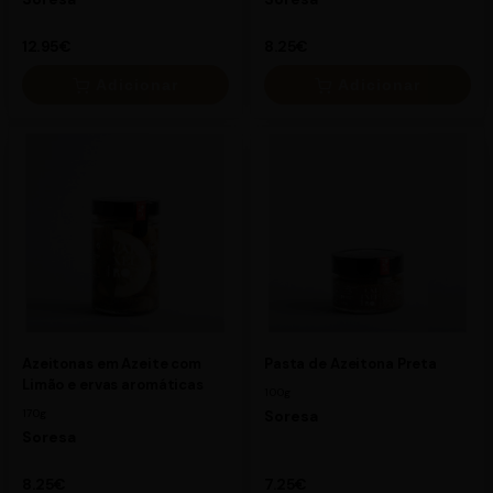
12.95€
8.25€
Adicionar
Adicionar
×
×
12.95€
8.25€
Azeitonas em Azeite com
Pasta de Azeitona Preta
Limão e ervas aromáticas
100g
170g
Soresa
Soresa
8.25€
7.25€