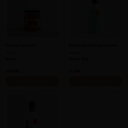
39.95€
29.95€
Crispy Garlic Oil
Azeite Extra Virgem Fresh
250ml
unidade
Vivus
Verde Sol
14.50€
21.95€
Adicionar
Adicionar
×
×
14.50€
21.95€