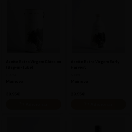
×
×
7.25€
13.95€
Azeite Extra Virgem Clássico
Azeite Extra Virgem Early
(Bag-in-Tube)
Harvest
3 litros
500ml
Mainova
Mainova
39.95€
29.95€
Adicionar
Adicionar
×
×