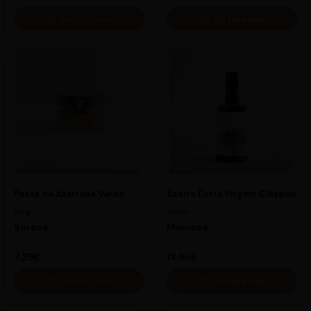
Adicionar
Adicionar
×
×
8.25€
7.25€
Pasta de Azeitona Verde
Azeite Extra Virgem Clássico
100g
500ml
Soresa
Mainova
7.25€
13.95€
Adicionar
Adicionar