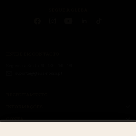
SEGUE A GLEBA
ENTRE EM CONTACTO
Segunda a Sexta: 9h-13h | 14h-18h
suporte@gleba-nossa.pt
RECRUTAMENTO
INFORMAÇÕES
CONTA
JUNTE-SE À NOSSA NEWSLETTER