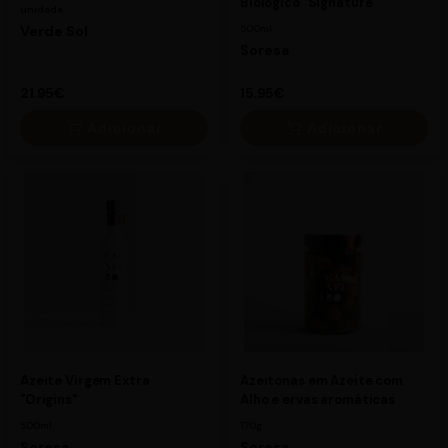
Biológico "Signature"
unidade
Verde Sol
500ml
Soresa
21.95€
15.95€
Adicionar
Adicionar
×
×
21.95€
15.95€
Azeite Virgem Extra
Azeitonas em Azeite com
"Origins"
Alho e ervas aromáticas
500ml
170g
Soresa
Soresa