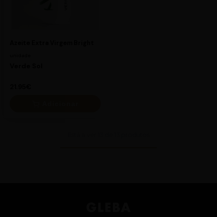
Azeite Extra Virgem Bright
unidade
Verde Sol
21.95€
Adicionar
Está a ver
13
de
13
produtos
×
21.95€