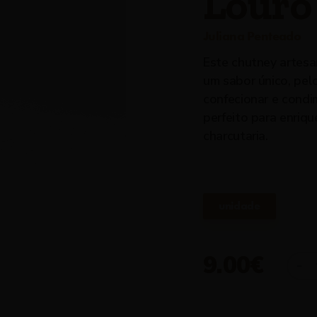
Louro
Juliana Penteado
Este chutney artes
um sabor único, pel
confecionar e condi
perfeito para enriqu
charcutaria.
unidade
9.00€