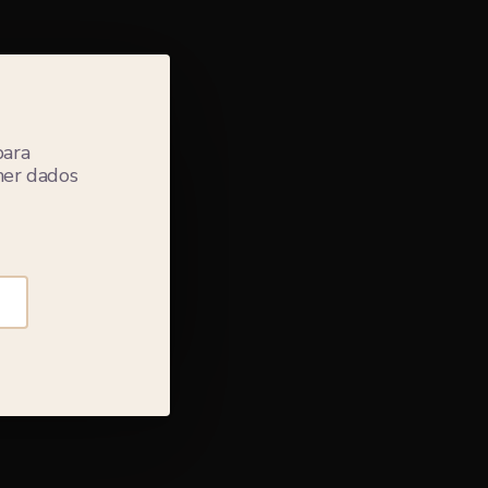
para
lher dados
 na
Gleba
ortes de
leba.