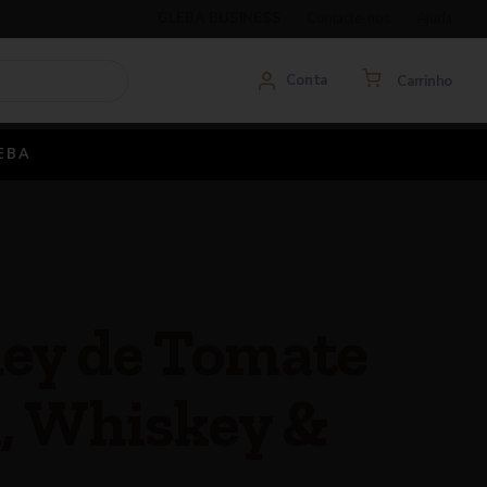
GLEBA BUSINESS
Contacte-nos
Ajuda
Conta
Carrinho
EBA
ey de Tomate
a, Whiskey &