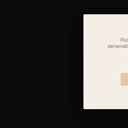
Pol
personali
Os prod
Antóni
envi