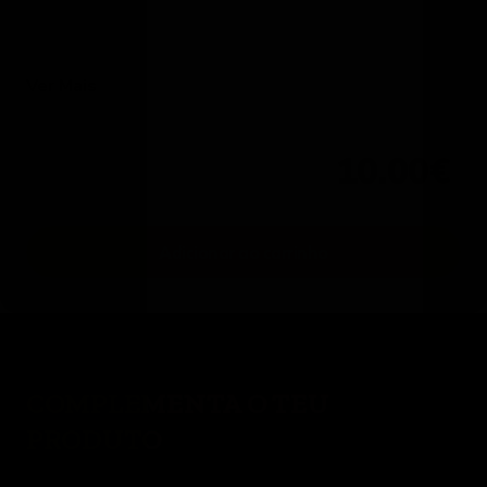
Os produtos Juliana Penteado estão disponíveis exclusivamente na Gleba António
Augusto Aguiar para Click & Collect e Delivery. Os portes de envio serão ajustados ao
Ver Mais
raio de entrega a partir desta loja Gleba.
10.00€
1
COMPLEMENTA O TEU
PRODUTO