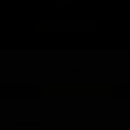
8.95€
Ver todos os artigos
Mais informações
MARCA
ALERGÉNIOS
Juliana Penteado