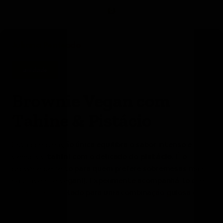
Juliana Penteado
unidade
Brownie Vegan com
Tahine & Pistácio
Esta combinação única equilibra o sabor intenso e
denso do
tahini
com o delicado do
pistácio
. É o
brownie perfeito para quem prefere sobremesas mais
saudáveis (e vegan!). Experimente acompanhá-lo com
uma bola de gelado para uma combinação gulosa e
fresca.