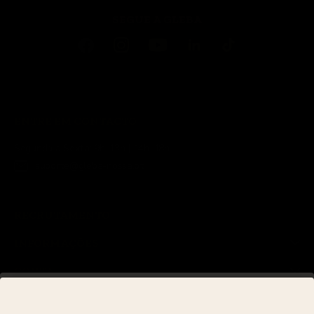
SEGUE A GLEBA
ENTRE EM CONTACTO
Segunda a Sexta: 9h-13h | 14h-18h
suporte@gleba-nossa.pt
RECRUTAMENTO
INFORMAÇÕES
CONTA
JUNTE-SE À NOSSA NEWSLETTER