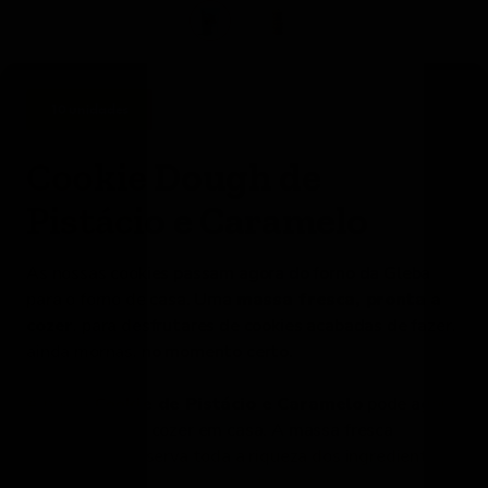
10 unidades
Cookie Dough de
Pistácio e Caramelo
As nossas cookies passam agora do forno da Gleba
para o forno de casa. Uma
massa fresca, pronta a
cozer
, para desfrutares de cookies acabadas de fazer,
ainda mornas, no momento certo.
A nossa
Cookie de Pistácio e Caramelo
pode agora
ser acabada de cozer em casa. A massa fresca
refrigerada preserva toda a riqueza dos ingredientes e
desenvolve no forno uma textura intensa e