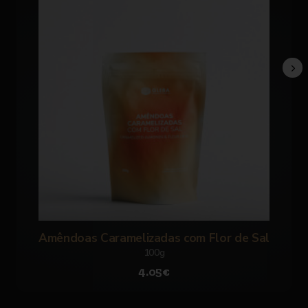
Amêndoas Caramelizadas com Flor de Sal
100g
4.05€