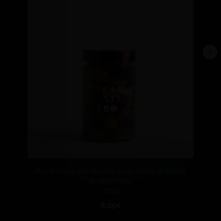
Azeitonas em Azeite com Alho e ervas
aromáticas
170g
8.25€