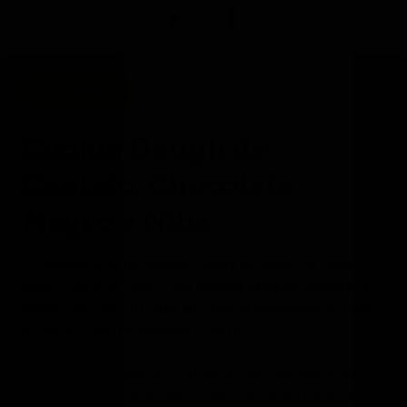
10 unidades
Cookie Dough de
Centeio, Chocolate
Negro e Nibs
As nossas cookies passam agora do forno da Gleba
para o forno de casa. Uma
massa fresca, pronta a
cozer
, para desfrutares de cookies acabadas de fazer,
ainda mornas, no momento certo.
Feita com farinhas de centeio moída nas nossas mós
de pedra, chocolate negro e nibs de cacau Puchero,