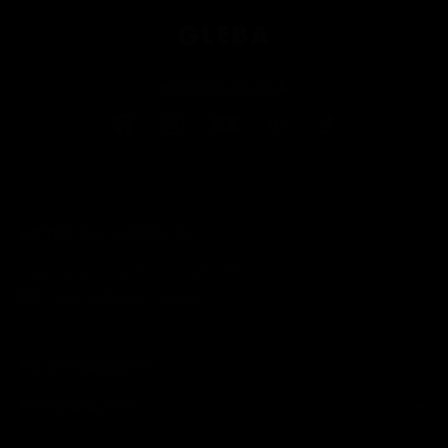
SEGUE A GLEBA
ENTRE EM CONTACTO
Segunda a Sexta: 9h-13h | 14h-18h
suporte@gleba-nossa.pt
RECRUTAMENTO
INFORMAÇÕES
CONTA