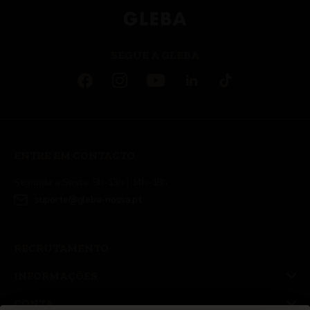
SEGUE A GLEBA
ENTRE EM CONTACTO
Segunda a Sexta: 9h-13h | 14h-18h
suporte@gleba-nossa.pt
RECRUTAMENTO
INFORMAÇÕES
CONTA