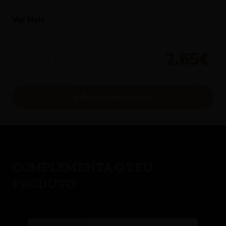
Em pleno séc. XXI, é com prazer que vos trazemos este
Ver Mais
espelta ancestral cultivado em Portugal, mais
especificamente, nas belas planícies alentejanas.
2.65€
1
COMPLEMENTA O TEU
PRODUTO