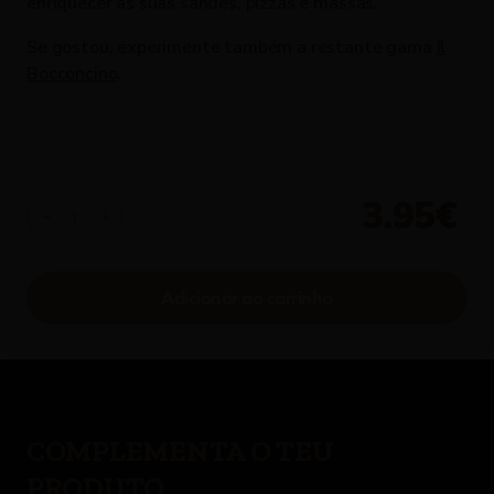
enriquecer as suas sandes, pizzas e massas.
Se gostou, experimente também a restante gama
Il
Bocconcino
.
3.95€
1
COMPLEMENTA O TEU
PRODUTO