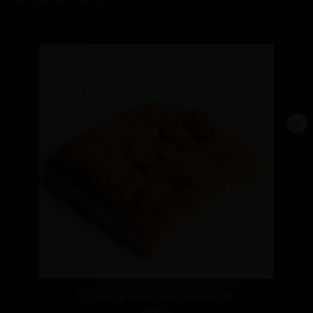
Focaccia de Azeite e Alecrim
inteiro