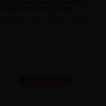
 que se fundem na carne escarlate. Muito
ica, seduz subtilmente o paladar.
ria consoante o tamanho das peças, mas pode-se
 meses, no caso das Paletas, o que resulta em
ulenta, saborosa e com um aroma intenso. Todo o
ão é rigorosamente controlado — artesanal,
ita em zonas de microcolima cuidadosamente
reflexo do respeito pelas matérias-primas e do
ado final.
ente também o
Presunto
Absoluto.