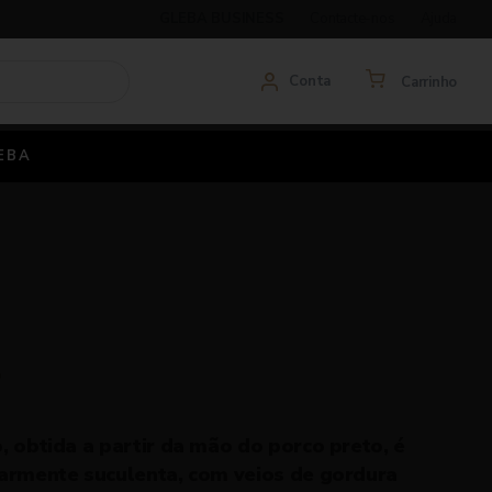
GLEBA BUSINESS
Contacte-nos
Ajuda
Conta
Carrinho
EBA
a
, obtida a partir da mão do porco preto, é
armente suculenta, com veios de gordura