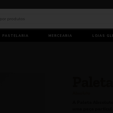
PASTELARIA
MERCEARIA
LOJAS GL
Palet
Absoluto
A Paleta Absoluto
uma peça particul