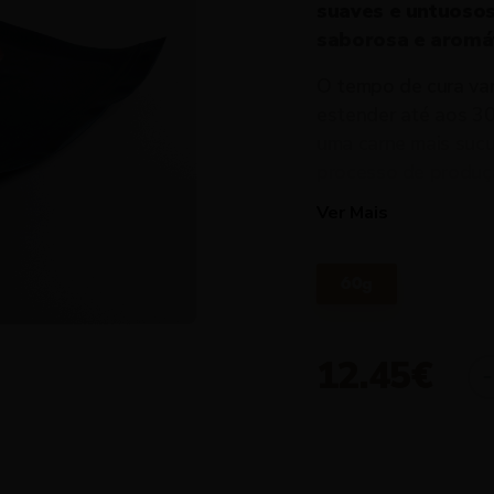
suaves e untuosos
saborosa e aromát
O tempo de cura va
estender até aos 30
uma carne mais suc
processo de produç
lento e natural, fe
Ver Mais
selecionadas, é um 
cuidado com o result
60g
Delicioso?
Experim
12.45€