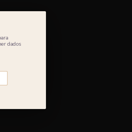
para
lher dados
el apenas
a moradas
alquer