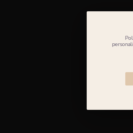
Pol
personali
Devido à
para
Clic
situa