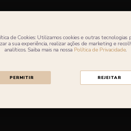
ítica de Cookies: Utilizamos cookies e outras tecnologias 
zar a sua experiência, realizar ações de marketing e reco
analíticos. Saiba mais na nossa
Política de Privacidade
.
 conservação delicada do produto, o mesmo está disponív
k & Collect
(levantamento na loja) ou
entrega local
(par
das num raio até 10km das nossas lojas). Lamentamos qu
inconveniente.
PERMITIR
REJEITAR