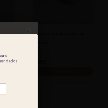
Fiambre Cozido Corte Fino
La Selva
para
lher dados
4.15€
Adicionar
das as
×
 código
4.15€
ser
tos