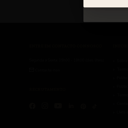
1
Entremont
76
Gleba
2
Hardy
3
Il Bocconcino
1
Jose Gourmet
23
Juliana Penteado
ENTRE EM CONTACTO CONNOSCO
INFO
3
La Selva
Segunda a Sexta:
09h00 - 18h00 (dias úteis)
Sobre
3
Mainova
Termo
Contacte-nos
9
Maçanita Vinhos
Políti
3
Mezze
Políti
1
Muka
RECRUTAMENTO
Termo
2
Natas e Manteigas Coimbra
Conta
2
Ortodoxo
Livro
5
Puchero
2
Queijaria Simões