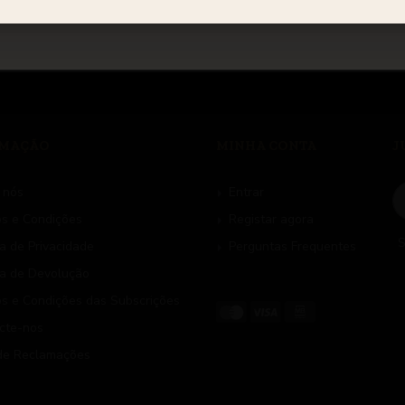
RMAÇÃO
MINHA CONTA
J
 nós
Entrar
s e Condições
Registar agora
S
ca de Privacidade
Perguntas Frequentes
ca de Devolução
s e Condições das Subscrições
cte-nos
 de Reclamações