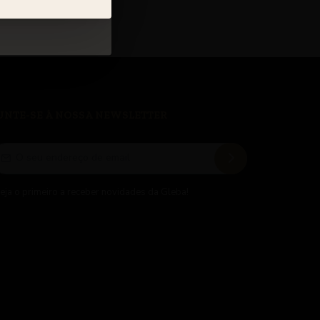
UNTE-SE À NOSSA NEWSLETTER
eja o primeiro a receber novidades da Gleba!