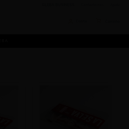
GLEBA BUSINESS
Contacte-nos
Ajuda
Conta
Carrinho
EBA